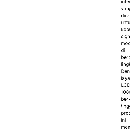
inte
yan
dir
unt
keb
sig
mod
di
ber
lin
Den
laya
LC
108
berk
ting
pro
ini
men