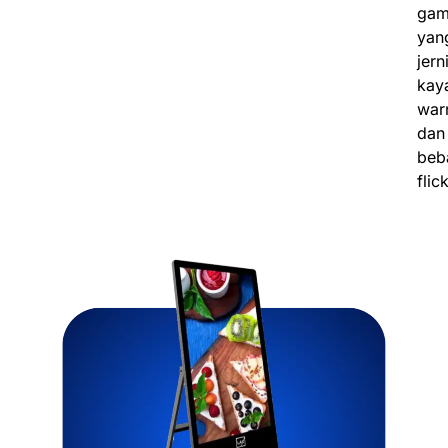
gam
yan
jern
kay
war
dan
beb
flic