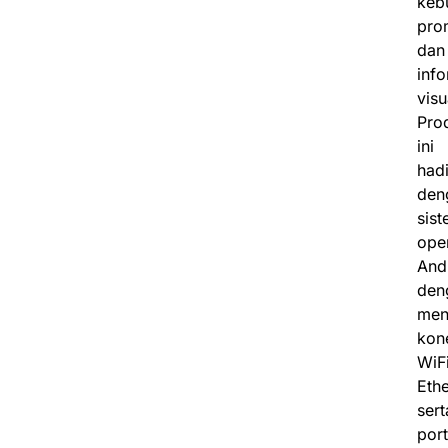
keb
pro
dan
info
visu
Pro
ini
hadi
den
sis
ope
And
den
men
kone
WiFi
Ethe
sert
port