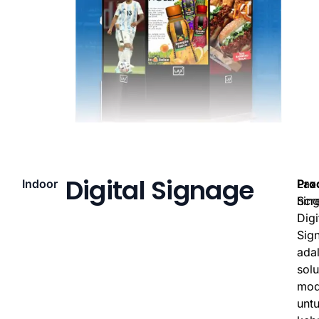
Digital Signage
Indoor
Lax
Pro
Scr
hin
Digi
Sig
ada
solu
mod
unt