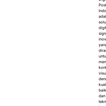
Pos
Ind
ada
solu
digi
sig
inov
yan
dir
unt
men
kon
visu
den
kual
bai
dan
tekn