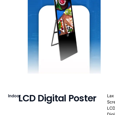
LCD Digital Poster
Indoor
Lax
Scr
LC
Digi