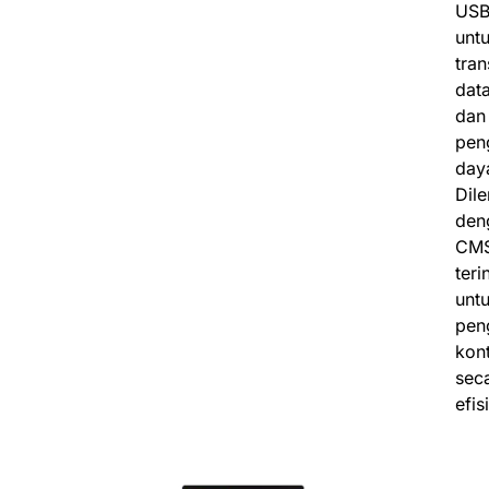
US
unt
tran
dat
dan
pen
day
Dil
den
CM
teri
unt
pen
kon
sec
efis